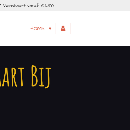
Wenskaart vanaf €2,50
HOME
art Bij