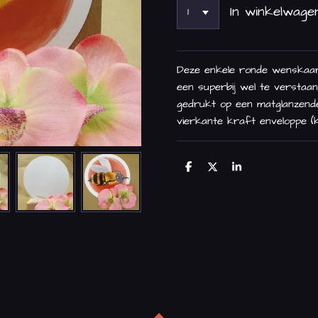
In winkelwage
Deze enkele ronde wenskaart 
een superbij wel te verstaa
gedrukt op een matglanzende
vierkante kraft enveloppe (k
D
D
S
e
e
h
l
e
a
e
l
r
n
e