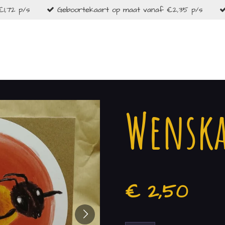
1,72 p/s
Geboortekaart op maat vanaf €2,35 p/s
Wenska
€ 2,50