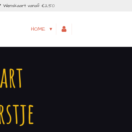
Wenskaart vanaf €2,50
HOME
art
rstje