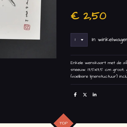
€ 2,50
In winkelwage
Enkele wenskaart met de af
sneeuw. 13,5x13,5 cm groot, 
(voelbare lijnenstuctuur) inc
D
D
S
e
e
h
l
e
a
e
l
r
n
e
TOP