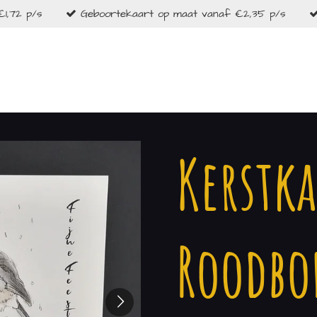
1,72 p/s
Geboortekaart op maat vanaf €2,35 p/s
Kerstka
Roodbo