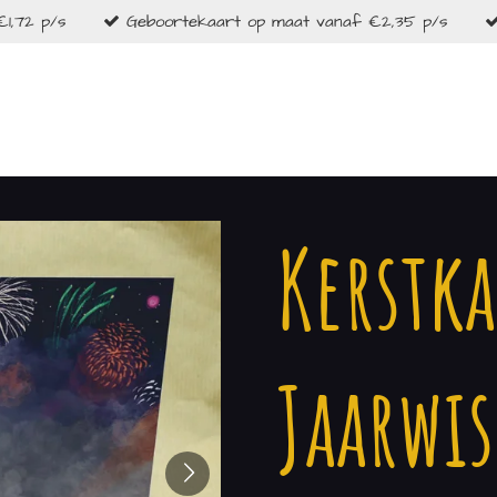
1,72 p/s
Geboortekaart op maat vanaf €2,35 p/s
Kerstka
Jaarwi