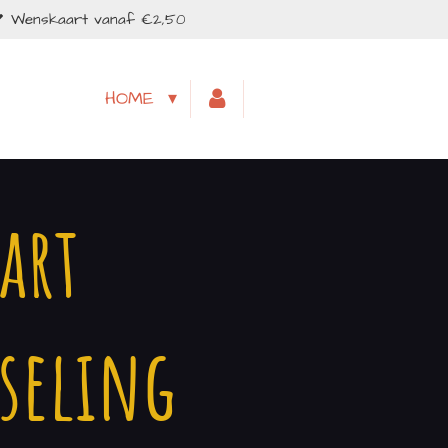
Wenskaart vanaf €2,50
HOME
art
sseling