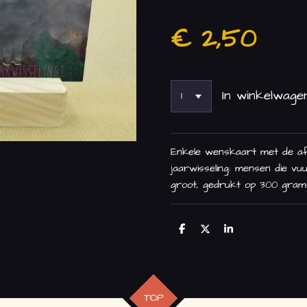
€ 2,50
In winkelwage
Enkele wenskaart met de afb
jaarwisseling: mensen die vu
groot, gedrukt op 300 grams
D
D
S
e
e
h
l
e
a
e
l
r
n
e
TOP